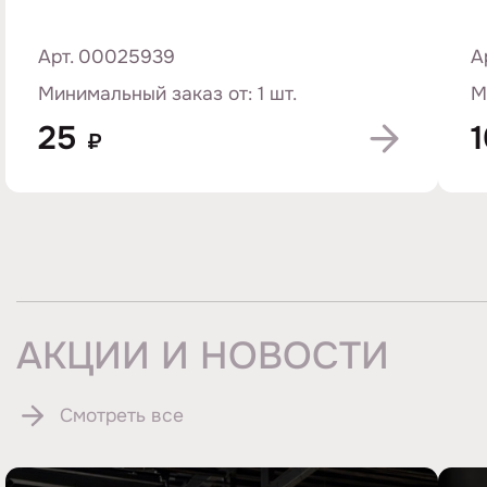
Арт. 00025939
А
Минимальный заказ от: 1 шт.
М
25
₽
АКЦИИ И НОВОСТИ
Смотреть все