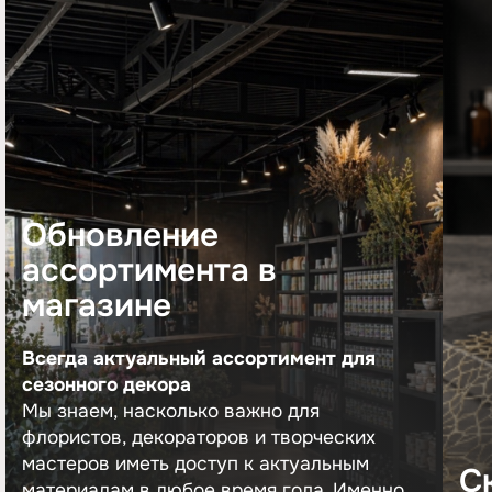
Обновление
ассортимента в
магазине
Всегда актуальный ассортимент для
сезонного декора
Мы знаем, насколько важно для
флористов, декораторов и творческих
мастеров иметь доступ к актуальным
С
материалам в любое время года. Именно