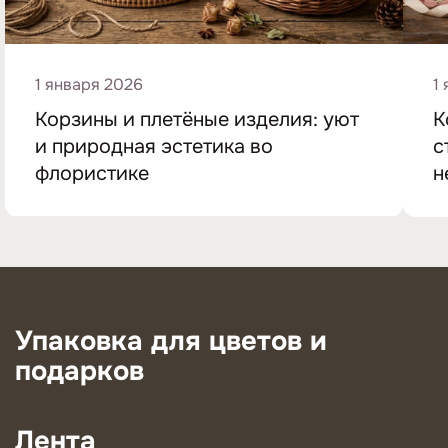
1 января 2026
1
Корзины и плетёные изделия: уют
К
и природная эстетика во
с
флористике
н
Упаковка для цветов и
подарков
Лента