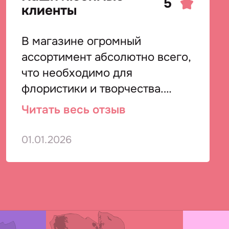
5
клиенты
В магазине огромный
ассортимент абсолютно всего,
что необходимо для
флористики и творчества.
Работаем с Декофлорой много
Читать весь отзыв
лет, всегда все в наличии и для
розницы и для опта. Очень
01.01.2026
удобно, что большие заказы
отгружают в коробках со
склада.